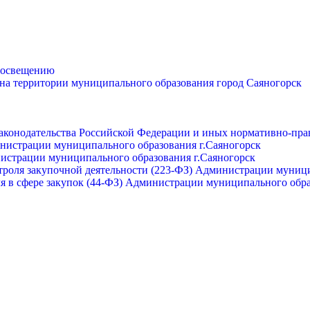
просвещению
 на территории муниципального образования город Саяногорск
законодательства Российской Федерации и иных нормативно-пра
инистрации муниципального образования г.Саяногорск
нистрации муниципального образования г.Саяногорск
роля закупочной деятельности (223-ФЗ) Администрации муници
я в сфере закупок (44-ФЗ) Администрации муниципального обра