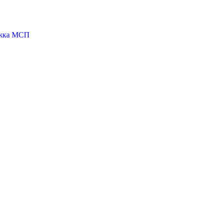
ржка МСП