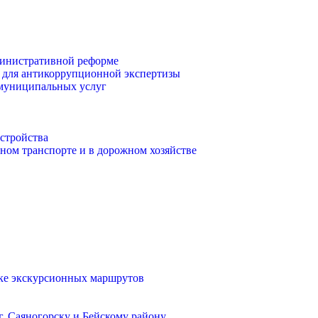
инистративной реформе
 для антикоррупционной экспертизы
 муниципальных услуг
стройства
ом транспорте и в дорожном хозяйстве
тке экскурсионных маршрутов
. Саяногорску и Бейскому району