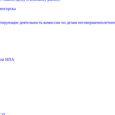
яногорска
нтирующие деятельность комиссии по делам несовершеннолетних
тиза НПА
МСП