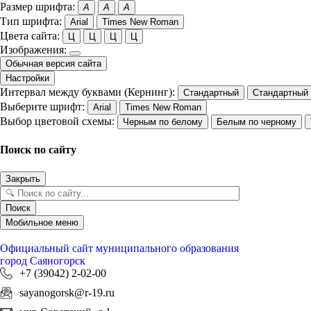
Размер шрифта:
A
A
A
Тип шрифта:
Arial
Times New Roman
Цвета сайта:
Ц
Ц
Ц
Ц
Изображения:
Обычная версия сайта
Настройки
Интервал между буквами (Кернинг):
Стандартный
Стандартный
Выберите шрифт:
Arial
Times New Roman
Выбор цветовой схемы:
Черным по белому
Белым по черному
Поиск по сайту
Закрыть
Поиск
Мобильное меню
Официальный сайт
муниципального образования
город Саяногорск
+7 (39042) 2-02-00
sayanogorsk@r-19.ru