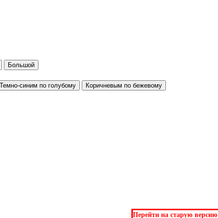
Большой
Темно-синим по голубому
Коричневым по бежевому
Перейти на старую версию