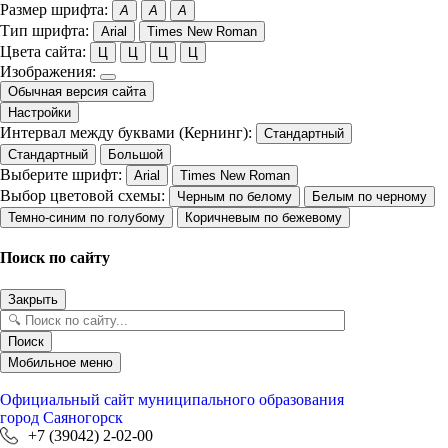
Размер шрифта:
A
A
A
Тип шрифта:
Arial
Times New Roman
Цвета сайта:
Ц
Ц
Ц
Ц
Изображения:
Обычная версия сайта
Настройки
Интервал между буквами (Кернинг):
Стандартный
Стандартный
Большой
Выберите шрифт:
Arial
Times New Roman
Выбор цветовой схемы:
Черным по белому
Белым по черному
Темно-синим по голубому
Коричневым по бежевому
Поиск по сайту
Закрыть
Поиск
Мобильное меню
Официальный сайт
муниципального образования
город Саяногорск
+7 (39042) 2-02-00