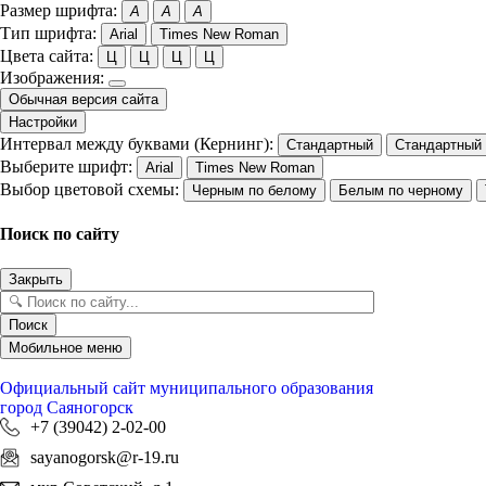
Размер шрифта:
A
A
A
Тип шрифта:
Arial
Times New Roman
Цвета сайта:
Ц
Ц
Ц
Ц
Изображения:
Обычная версия сайта
Настройки
Интервал между буквами (Кернинг):
Стандартный
Стандартный
Выберите шрифт:
Arial
Times New Roman
Выбор цветовой схемы:
Черным по белому
Белым по черному
Поиск по сайту
Закрыть
Поиск
Мобильное меню
Официальный сайт
муниципального образования
город Саяногорск
+7 (39042) 2-02-00
sayanogorsk@r-19.ru