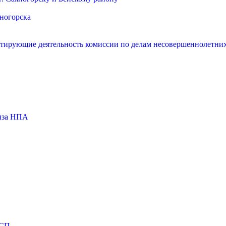
яногорска
нтирующие деятельность комиссии по делам несовершеннолетних
тиза НПА
МСП