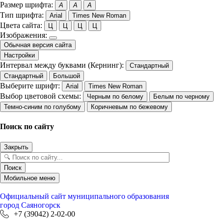
Размер шрифта:
A
A
A
Тип шрифта:
Arial
Times New Roman
Цвета сайта:
Ц
Ц
Ц
Ц
Изображения:
Обычная версия сайта
Настройки
Интервал между буквами (Кернинг):
Стандартный
Стандартный
Большой
Выберите шрифт:
Arial
Times New Roman
Выбор цветовой схемы:
Черным по белому
Белым по черному
Темно-синим по голубому
Коричневым по бежевому
Поиск по сайту
Закрыть
Поиск
Мобильное меню
Официальный сайт
муниципального образования
город Саяногорск
+7 (39042) 2-02-00