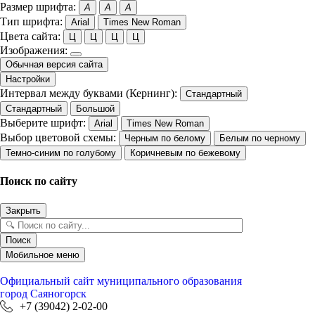
Размер шрифта:
A
A
A
Тип шрифта:
Arial
Times New Roman
Цвета сайта:
Ц
Ц
Ц
Ц
Изображения:
Обычная версия сайта
Настройки
Интервал между буквами (Кернинг):
Стандартный
Стандартный
Большой
Выберите шрифт:
Arial
Times New Roman
Выбор цветовой схемы:
Черным по белому
Белым по черному
Темно-синим по голубому
Коричневым по бежевому
Поиск по сайту
Закрыть
Поиск
Мобильное меню
Официальный сайт
муниципального образования
город Саяногорск
+7 (39042) 2-02-00