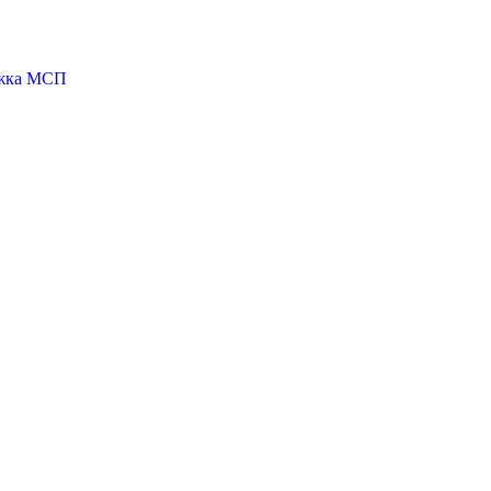
ржка МСП