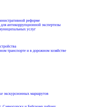
инистративной реформе
 для антикоррупционной экспертизы
 муниципальных услуг
стройства
ом транспорте и в дорожном хозяйстве
тке экскурсионных маршрутов
. Саяногорску и Бейскому району