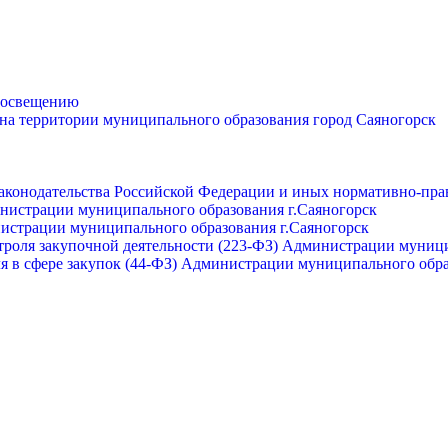
просвещению
 на территории муниципального образования город Саяногорск
законодательства Российской Федерации и иных нормативно-пра
инистрации муниципального образования г.Саяногорск
нистрации муниципального образования г.Саяногорск
роля закупочной деятельности (223-ФЗ) Администрации муници
я в сфере закупок (44-ФЗ) Администрации муниципального обра