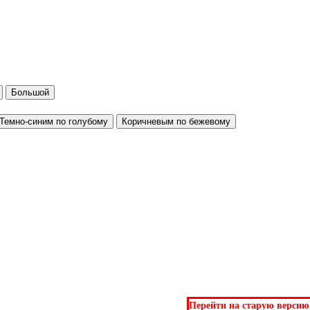
Большой
Темно-синим по голубому
Коричневым по бежевому
Перейти на старую версию