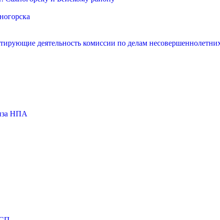
яногорска
нтирующие деятельность комиссии по делам несовершеннолетних
тиза НПА
МСП