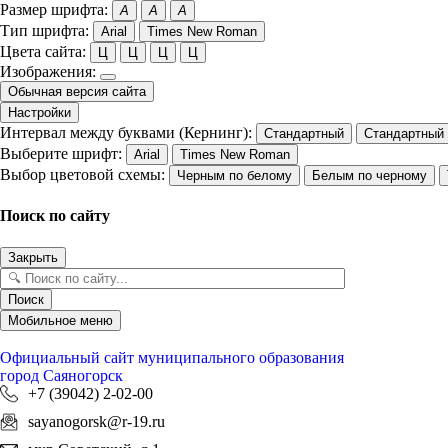
Размер шрифта:
A
A
A
Тип шрифта:
Arial
Times New Roman
Цвета сайта:
Ц
Ц
Ц
Ц
Изображения:
Обычная версия сайта
Настройки
Интервал между буквами (Кернинг):
Стандартный
Стандартный
Выберите шрифт:
Arial
Times New Roman
Выбор цветовой схемы:
Черным по белому
Белым по черному
Поиск по сайту
Закрыть
Поиск
Мобильное меню
Официальный сайт
муниципального образования
город Саяногорск
+7 (39042) 2-02-00
sayanogorsk@r-19.ru