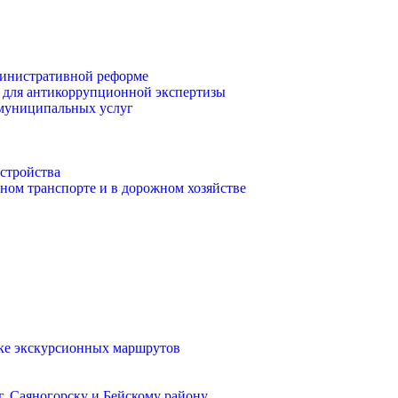
инистративной реформе
 для антикоррупционной экспертизы
 муниципальных услуг
стройства
ом транспорте и в дорожном хозяйстве
тке экскурсионных маршрутов
. Саяногорску и Бейскому району