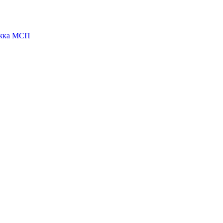
ржка МСП