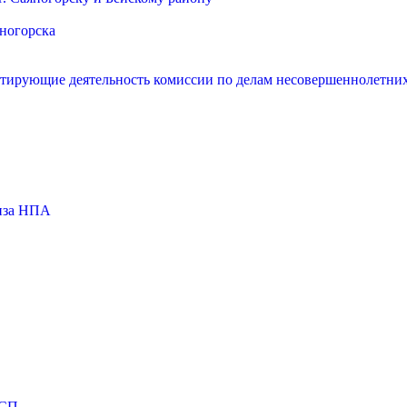
яногорска
нтирующие деятельность комиссии по делам несовершеннолетних
тиза НПА
МСП