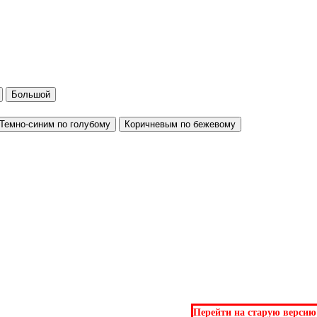
Большой
Темно-синим по голубому
Коричневым по бежевому
Перейти на старую версию