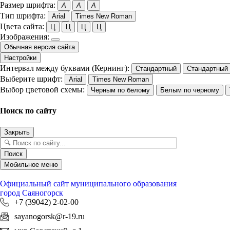
Размер шрифта:
A
A
A
Тип шрифта:
Arial
Times New Roman
Цвета сайта:
Ц
Ц
Ц
Ц
Изображения:
Обычная версия сайта
Настройки
Интервал между буквами (Кернинг):
Стандартный
Стандартный
Выберите шрифт:
Arial
Times New Roman
Выбор цветовой схемы:
Черным по белому
Белым по черному
Поиск по сайту
Закрыть
Поиск
Мобильное меню
Официальный сайт
муниципального образования
город Саяногорск
+7 (39042) 2-02-00
sayanogorsk@r-19.ru