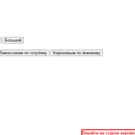
Большой
Темно-синим по голубому
Коричневым по бежевому
Перейти на старую версию