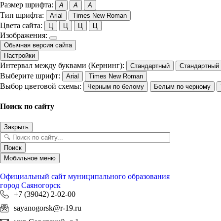
Размер шрифта:
A
A
A
Тип шрифта:
Arial
Times New Roman
Цвета сайта:
Ц
Ц
Ц
Ц
Изображения:
Обычная версия сайта
Настройки
Интервал между буквами (Кернинг):
Стандартный
Стандартный
Выберите шрифт:
Arial
Times New Roman
Выбор цветовой схемы:
Черным по белому
Белым по черному
Поиск по сайту
Закрыть
Поиск
Мобильное меню
Официальный сайт
муниципального образования
город Саяногорск
+7 (39042) 2-02-00
sayanogorsk@r-19.ru