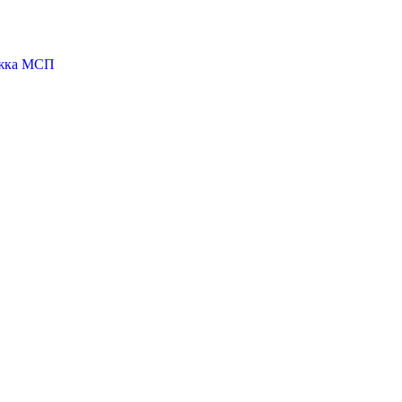
ржка МСП