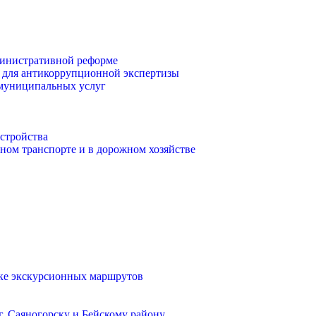
инистративной реформе
 для антикоррупционной экспертизы
 муниципальных услуг
стройства
ом транспорте и в дорожном хозяйстве
тке экскурсионных маршрутов
. Саяногорску и Бейскому району