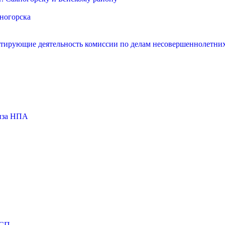
яногорска
нтирующие деятельность комиссии по делам несовершеннолетних
тиза НПА
МСП