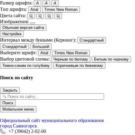
Размер шрифта:
A
A
A
Тип шрифта:
Arial
Times New Roman
Цвета сайта:
Ц
Ц
Ц
Ц
Изображения:
Обычная версия сайта
Настройки
Интервал между буквами (Кернинг):
Стандартный
Стандартный
Большой
Выберите шрифт:
Arial
Times New Roman
Выбор цветовой схемы:
Черным по белому
Белым по черному
Темно-синим по голубому
Коричневым по бежевому
Поиск по сайту
Закрыть
Поиск
Мобильное меню
Официальный сайт
муниципального образования
город Саяногорск
+7 (39042) 2-02-00