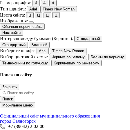
Размер шрифта:
A
A
A
Тип шрифта:
Arial
Times New Roman
Цвета сайта:
Ц
Ц
Ц
Ц
Изображения:
Обычная версия сайта
Настройки
Интервал между буквами (Кернинг):
Стандартный
Стандартный
Большой
Выберите шрифт:
Arial
Times New Roman
Выбор цветовой схемы:
Черным по белому
Белым по черному
Темно-синим по голубому
Коричневым по бежевому
Поиск по сайту
Закрыть
Поиск
Мобильное меню
Официальный сайт
муниципального образования
город Саяногорск
+7 (39042) 2-02-00