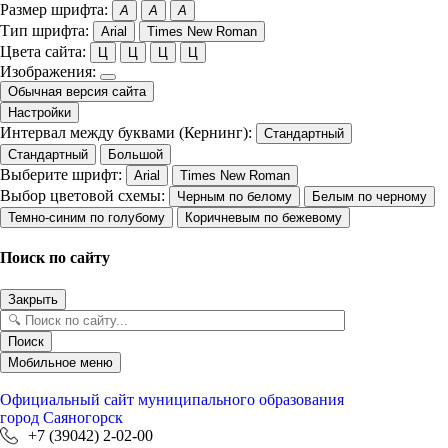
Размер шрифта:
A
A
A
Тип шрифта:
Arial
Times New Roman
Цвета сайта:
Ц
Ц
Ц
Ц
Изображения:
Обычная версия сайта
Настройки
Интервал между буквами (Кернинг):
Стандартный
Стандартный
Большой
Выберите шрифт:
Arial
Times New Roman
Выбор цветовой схемы:
Черным по белому
Белым по черному
Темно-синим по голубому
Коричневым по бежевому
Поиск по сайту
Закрыть
Поиск
Мобильное меню
Официальный сайт
муниципального образования
город Саяногорск
+7 (39042) 2-02-00