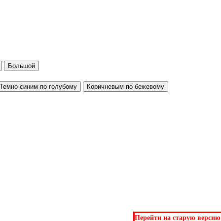
Большой
Темно-синим по голубому
Коричневым по бежевому
Перейти на старую версию