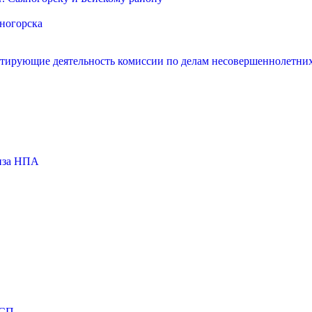
яногорска
нтирующие деятельность комиссии по делам несовершеннолетних
тиза НПА
МСП