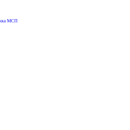
ржка МСП