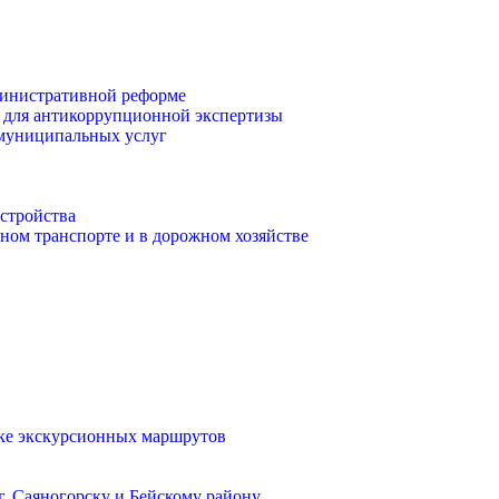
инистративной реформе
 для антикоррупционной экспертизы
 муниципальных услуг
стройства
ом транспорте и в дорожном хозяйстве
тке экскурсионных маршрутов
. Саяногорску и Бейскому району