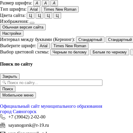
Размер шрифта:
A
A
A
Тип шрифта:
Arial
Times New Roman
Цвета сайта:
Ц
Ц
Ц
Ц
Изображения:
Обычная версия сайта
Настройки
Интервал между буквами (Кернинг):
Стандартный
Стандартный
Выберите шрифт:
Arial
Times New Roman
Выбор цветовой схемы:
Черным по белому
Белым по черному
Поиск по сайту
Закрыть
Поиск
Мобильное меню
Официальный сайт
муниципального образования
город Саяногорск
+7 (39042) 2-02-00
sayanogorsk@r-19.ru