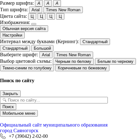
Размер шрифта:
A
A
A
Тип шрифта:
Arial
Times New Roman
Цвета сайта:
Ц
Ц
Ц
Ц
Изображения:
Обычная версия сайта
Настройки
Интервал между буквами (Кернинг):
Стандартный
Стандартный
Большой
Выберите шрифт:
Arial
Times New Roman
Выбор цветовой схемы:
Черным по белому
Белым по черному
Темно-синим по голубому
Коричневым по бежевому
Поиск по сайту
Закрыть
Поиск
Мобильное меню
Официальный сайт
муниципального образования
город Саяногорск
+7 (39042) 2-02-00