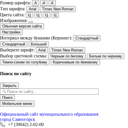
Размер шрифта:
A
A
A
Тип шрифта:
Arial
Times New Roman
Цвета сайта:
Ц
Ц
Ц
Ц
Изображения:
Обычная версия сайта
Настройки
Интервал между буквами (Кернинг):
Стандартный
Стандартный
Большой
Выберите шрифт:
Arial
Times New Roman
Выбор цветовой схемы:
Черным по белому
Белым по черному
Темно-синим по голубому
Коричневым по бежевому
Поиск по сайту
Закрыть
Поиск
Мобильное меню
Официальный сайт
муниципального образования
город Саяногорск
+7 (39042) 2-02-00