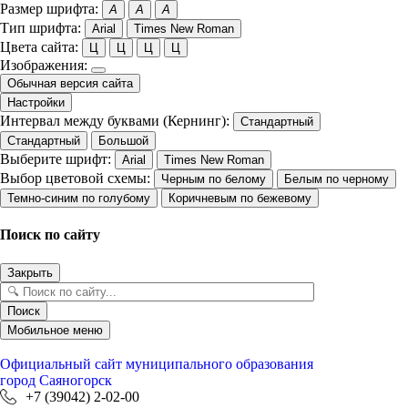
Размер шрифта:
A
A
A
Тип шрифта:
Arial
Times New Roman
Цвета сайта:
Ц
Ц
Ц
Ц
Изображения:
Обычная версия сайта
Настройки
Интервал между буквами (Кернинг):
Стандартный
Стандартный
Большой
Выберите шрифт:
Arial
Times New Roman
Выбор цветовой схемы:
Черным по белому
Белым по черному
Темно-синим по голубому
Коричневым по бежевому
Поиск по сайту
Закрыть
Поиск
Мобильное меню
Официальный сайт
муниципального образования
город Саяногорск
+7 (39042) 2-02-00