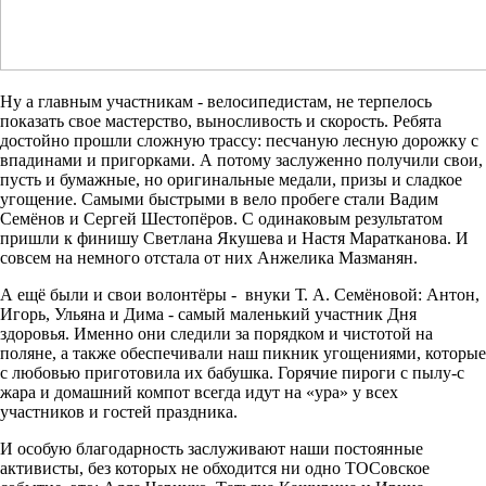
Ну а главным участникам - велосипедистам, не терпелось
показать свое мастерство, выносливость и скорость. Ребята
достойно прошли сложную трассу: песчаную лесную дорожку с
впадинами и пригорками. А потому заслуженно получили свои,
пусть и бумажные, но оригинальные медали, призы и сладкое
угощение. Самыми быстрыми в вело пробеге стали Вадим
Семёнов и Сергей Шестопёров. С одинаковым результатом
пришли к финишу Светлана Якушева и Настя Маратканова. И
совсем на немного отстала от них Анжелика Мазманян.
А ещё были и свои волонтёры - внуки Т. А. Семёновой: Антон,
Игорь, Ульяна и Дима - самый маленький участник Дня
здоровья. Именно они следили за порядком и чистотой на
поляне, а также обеспечивали наш пикник угощениями, которые
с любовью приготовила их бабушка. Горячие пироги с пылу-с
жара и домашний компот всегда идут на «ура» у всех
участников и гостей праздника.
И особую благодарность заслуживают наши постоянные
активисты, без которых не обходится ни одно ТОСовское