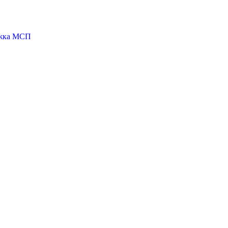
ржка МСП