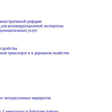
инистративной реформе
 для антикоррупционной экспертизы
 муниципальных услуг
стройства
ом транспорте и в дорожном хозяйстве
тке экскурсионных маршрутов
. Саяногорску и Бейскому району