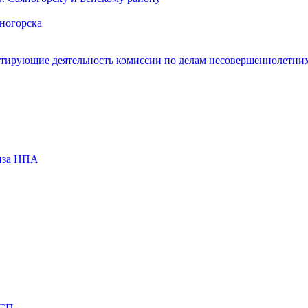
яногорска
нтирующие деятельность комиссии по делам несовершеннолетних
тиза НПА
МСП