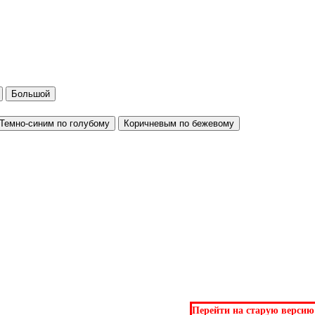
Большой
Темно-синим по голубому
Коричневым по бежевому
Перейти на старую версию