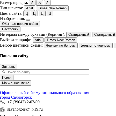
Размер шрифта:
A
A
A
Тип шрифта:
Arial
Times New Roman
Цвета сайта:
Ц
Ц
Ц
Ц
Изображения:
Обычная версия сайта
Настройки
Интервал между буквами (Кернинг):
Стандартный
Стандартный
Выберите шрифт:
Arial
Times New Roman
Выбор цветовой схемы:
Черным по белому
Белым по черному
Поиск по сайту
Закрыть
Поиск
Мобильное меню
Официальный сайт
муниципального образования
город Саяногорск
+7 (39042) 2-02-00
sayanogorsk@r-19.ru