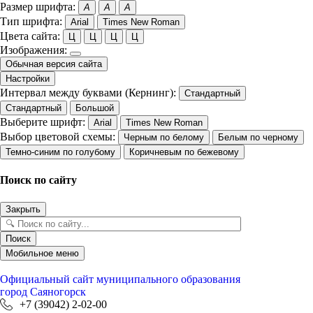
Размер шрифта:
A
A
A
Тип шрифта:
Arial
Times New Roman
Цвета сайта:
Ц
Ц
Ц
Ц
Изображения:
Обычная версия сайта
Настройки
Интервал между буквами (Кернинг):
Стандартный
Стандартный
Большой
Выберите шрифт:
Arial
Times New Roman
Выбор цветовой схемы:
Черным по белому
Белым по черному
Темно-синим по голубому
Коричневым по бежевому
Поиск по сайту
Закрыть
Поиск
Мобильное меню
Официальный сайт
муниципального образования
город Саяногорск
+7 (39042) 2-02-00