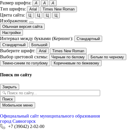
Размер шрифта:
A
A
A
Тип шрифта:
Arial
Times New Roman
Цвета сайта:
Ц
Ц
Ц
Ц
Изображения:
Обычная версия сайта
Настройки
Интервал между буквами (Кернинг):
Стандартный
Стандартный
Большой
Выберите шрифт:
Arial
Times New Roman
Выбор цветовой схемы:
Черным по белому
Белым по черному
Темно-синим по голубому
Коричневым по бежевому
Поиск по сайту
Закрыть
Поиск
Мобильное меню
Официальный сайт
муниципального образования
город Саяногорск
+7 (39042) 2-02-00