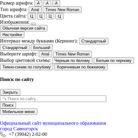
Размер шрифта:
A
A
A
Тип шрифта:
Arial
Times New Roman
Цвета сайта:
Ц
Ц
Ц
Ц
Изображения:
Обычная версия сайта
Настройки
Интервал между буквами (Кернинг):
Стандартный
Стандартный
Большой
Выберите шрифт:
Arial
Times New Roman
Выбор цветовой схемы:
Черным по белому
Белым по черному
Темно-синим по голубому
Коричневым по бежевому
Поиск по сайту
Закрыть
Поиск
Мобильное меню
Официальный сайт
муниципального образования
город Саяногорск
+7 (39042) 2-02-00