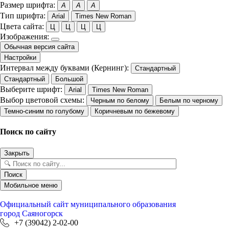
Размер шрифта:
A
A
A
Тип шрифта:
Arial
Times New Roman
Цвета сайта:
Ц
Ц
Ц
Ц
Изображения:
Обычная версия сайта
Настройки
Интервал между буквами (Кернинг):
Стандартный
Стандартный
Большой
Выберите шрифт:
Arial
Times New Roman
Выбор цветовой схемы:
Черным по белому
Белым по черному
Темно-синим по голубому
Коричневым по бежевому
Поиск по сайту
Закрыть
Поиск
Мобильное меню
Официальный сайт
муниципального образования
город Саяногорск
+7 (39042) 2-02-00