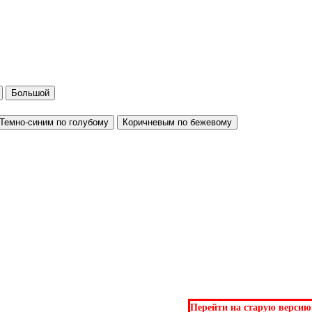
Большой
Темно-синим по голубому
Коричневым по бежевому
Перейти на старую версию