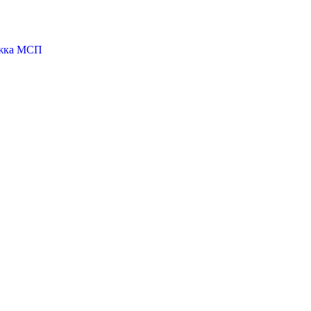
ржка МСП