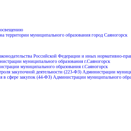
просвещению
 на территории муниципального образования город Саяногорск
законодательства Российской Федерации и иных нормативно-пра
инистрации муниципального образования г.Саяногорск
нистрации муниципального образования г.Саяногорск
роля закупочной деятельности (223-ФЗ) Администрации муници
я в сфере закупок (44-ФЗ) Администрации муниципального обра