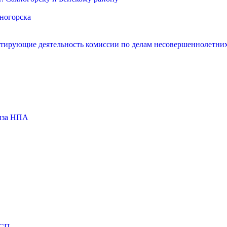
яногорска
нтирующие деятельность комиссии по делам несовершеннолетних
тиза НПА
МСП