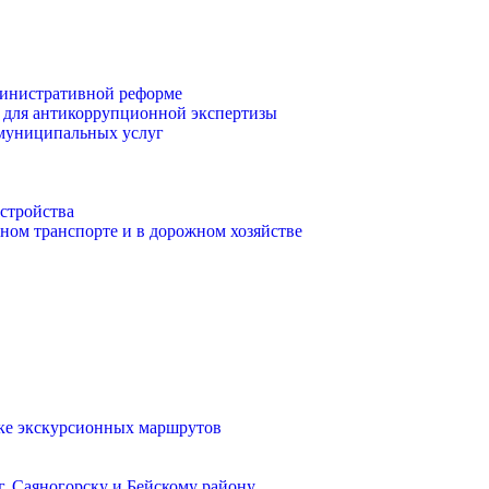
инистративной реформе
 для антикоррупционной экспертизы
 муниципальных услуг
стройства
ом транспорте и в дорожном хозяйстве
тке экскурсионных маршрутов
. Саяногорску и Бейскому району