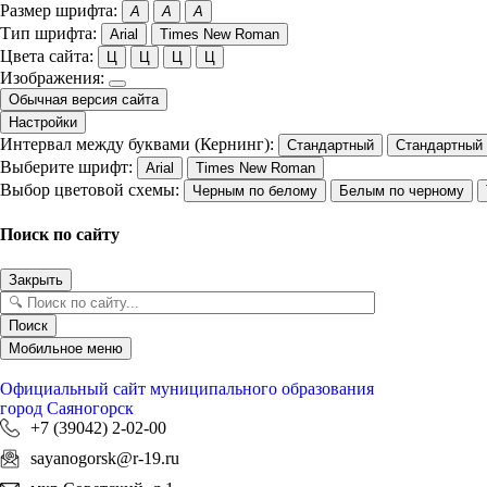
Размер шрифта:
A
A
A
Тип шрифта:
Arial
Times New Roman
Цвета сайта:
Ц
Ц
Ц
Ц
Изображения:
Обычная версия сайта
Настройки
Интервал между буквами (Кернинг):
Стандартный
Стандартный
Выберите шрифт:
Arial
Times New Roman
Выбор цветовой схемы:
Черным по белому
Белым по черному
Поиск по сайту
Закрыть
Поиск
Мобильное меню
Официальный сайт
муниципального образования
город Саяногорск
+7 (39042) 2-02-00
sayanogorsk@r-19.ru