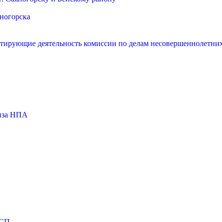
яногорска
нтирующие деятельность комиссии по делам несовершеннолетних
тиза НПА
МСП