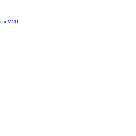
ржка МСП