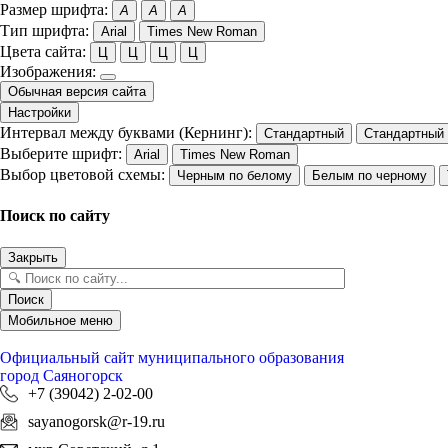
Размер шрифта:
A
A
A
Тип шрифта:
Arial
Times New Roman
Цвета сайта:
Ц
Ц
Ц
Ц
Изображения:
Обычная версия сайта
Настройки
Интервал между буквами (Кернинг):
Стандартный
Стандартный
Выберите шрифт:
Arial
Times New Roman
Выбор цветовой схемы:
Черным по белому
Белым по черному
Поиск по сайту
Закрыть
Поиск
Мобильное меню
Официальный сайт
муниципального образования
город Саяногорск
+7 (39042) 2-02-00
sayanogorsk@r-19.ru