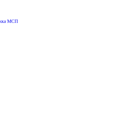
ржка МСП