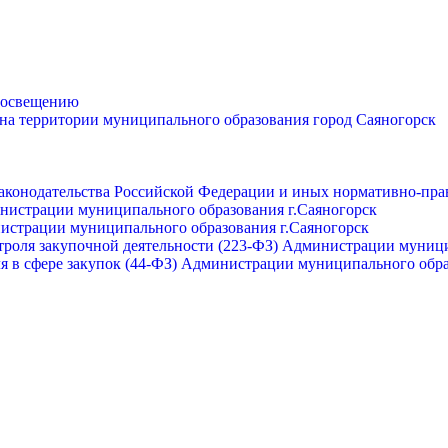
просвещению
 на территории муниципального образования город Саяногорск
законодательства Российской Федерации и иных нормативно-пра
инистрации муниципального образования г.Саяногорск
нистрации муниципального образования г.Саяногорск
роля закупочной деятельности (223-ФЗ) Администрации муници
я в сфере закупок (44-ФЗ) Администрации муниципального обра