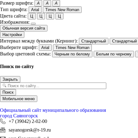
Размер шрифта:
A
A
A
Тип шрифта:
Arial
Times New Roman
Цвета сайта:
Ц
Ц
Ц
Ц
Изображения:
Обычная версия сайта
Настройки
Интервал между буквами (Кернинг):
Стандартный
Стандартный
Выберите шрифт:
Arial
Times New Roman
Выбор цветовой схемы:
Черным по белому
Белым по черному
Поиск по сайту
Закрыть
Поиск
Мобильное меню
Официальный сайт
муниципального образования
город Саяногорск
+7 (39042) 2-02-00
sayanogorsk@r-19.ru