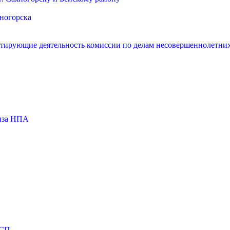
яногорска
нтирующие деятельность комиссии по делам несовершеннолетних
тиза НПА
МСП