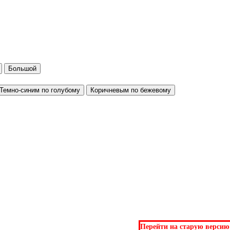
Большой
Темно-синим по голубому
Коричневым по бежевому
Перейти на старую версию