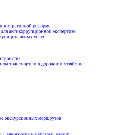
инистративной реформе
 для антикоррупционной экспертизы
 муниципальных услуг
стройства
ом транспорте и в дорожном хозяйстве
тке экскурсионных маршрутов
. Саяногорску и Бейскому району