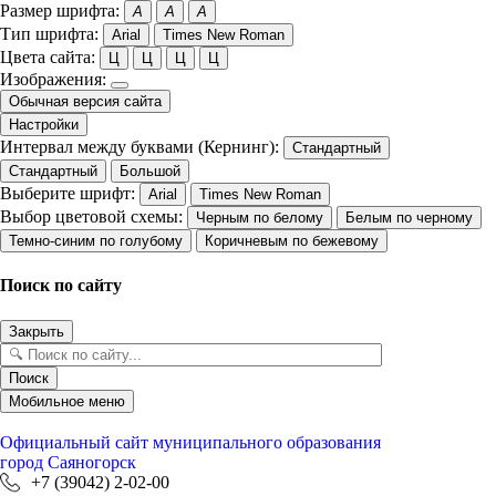
Размер шрифта:
A
A
A
Тип шрифта:
Arial
Times New Roman
Цвета сайта:
Ц
Ц
Ц
Ц
Изображения:
Обычная версия сайта
Настройки
Интервал между буквами (Кернинг):
Стандартный
Стандартный
Большой
Выберите шрифт:
Arial
Times New Roman
Выбор цветовой схемы:
Черным по белому
Белым по черному
Темно-синим по голубому
Коричневым по бежевому
Поиск по сайту
Закрыть
Поиск
Мобильное меню
Официальный сайт
муниципального образования
город Саяногорск
+7 (39042) 2-02-00