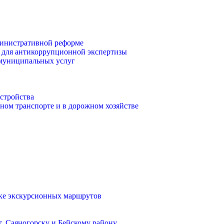
инистративной реформе
 для антикоррупционной экспертизы
 муниципальных услуг
стройства
ом транспорте и в дорожном хозяйстве
тке экскурсионных маршрутов
. Саяногорску и Бейскому району