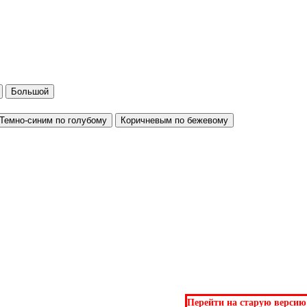
Большой
Темно-синим по голубому
Коричневым по бежевому
Перейти на старую версию