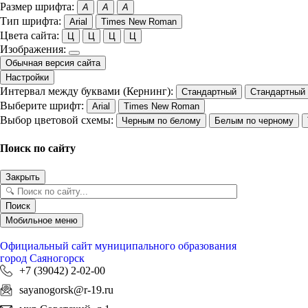
Размер шрифта:
A
A
A
Тип шрифта:
Arial
Times New Roman
Цвета сайта:
Ц
Ц
Ц
Ц
Изображения:
Обычная версия сайта
Настройки
Интервал между буквами (Кернинг):
Стандартный
Стандартный
Выберите шрифт:
Arial
Times New Roman
Выбор цветовой схемы:
Черным по белому
Белым по черному
Поиск по сайту
Закрыть
Поиск
Мобильное меню
Официальный сайт
муниципального образования
город Саяногорск
+7 (39042) 2-02-00
sayanogorsk@r-19.ru