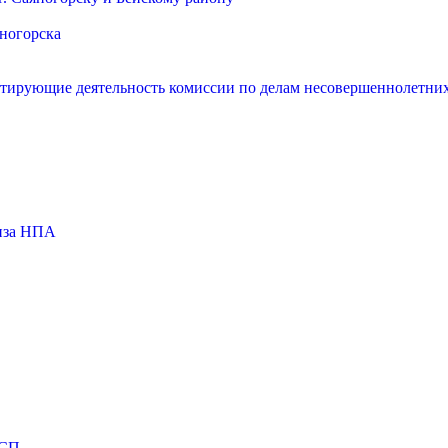
яногорска
нтирующие деятельность комиссии по делам несовершеннолетних
тиза НПА
МСП