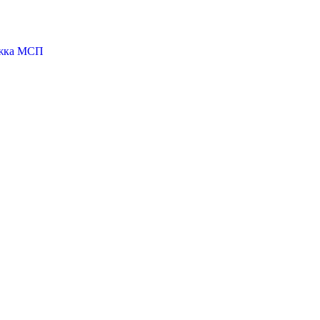
ржка МСП