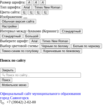
Размер шрифта:
A
A
A
Тип шрифта:
Arial
Times New Roman
Цвета сайта:
Ц
Ц
Ц
Ц
Изображения:
Обычная версия сайта
Настройки
Интервал между буквами (Кернинг):
Стандартный
Стандартный
Большой
Выберите шрифт:
Arial
Times New Roman
Выбор цветовой схемы:
Черным по белому
Белым по черному
Темно-синим по голубому
Коричневым по бежевому
Поиск по сайту
Закрыть
Поиск
Мобильное меню
Официальный сайт
муниципального образования
город Саяногорск
+7 (39042) 2-02-00