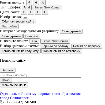
Размер шрифта:
A
A
A
Тип шрифта:
Arial
Times New Roman
Цвета сайта:
Ц
Ц
Ц
Ц
Изображения:
Обычная версия сайта
Настройки
Интервал между буквами (Кернинг):
Стандартный
Стандартный
Большой
Выберите шрифт:
Arial
Times New Roman
Выбор цветовой схемы:
Черным по белому
Белым по черному
Темно-синим по голубому
Коричневым по бежевому
Поиск по сайту
Закрыть
Поиск
Мобильное меню
Официальный сайт
муниципального образования
город Саяногорск
+7 (39042) 2-02-00