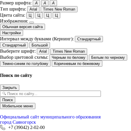
Размер шрифта:
A
A
A
Тип шрифта:
Arial
Times New Roman
Цвета сайта:
Ц
Ц
Ц
Ц
Изображения:
Обычная версия сайта
Настройки
Интервал между буквами (Кернинг):
Стандартный
Стандартный
Большой
Выберите шрифт:
Arial
Times New Roman
Выбор цветовой схемы:
Черным по белому
Белым по черному
Темно-синим по голубому
Коричневым по бежевому
Поиск по сайту
Закрыть
Поиск
Мобильное меню
Официальный сайт
муниципального образования
город Саяногорск
+7 (39042) 2-02-00